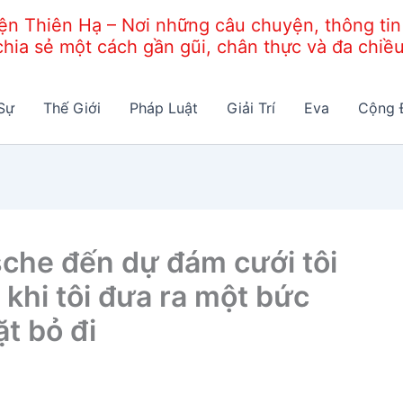
 Thiên Hạ – Nơi những câu chuyện, thông tin 
chia sẻ một cách gần gũi, chân thực và đa chiều
Sự
Thế Giới
Pháp Luật
Giải Trí
Eva
Cộng 
sche đến dự đám cưới tôi
 khi tôi đưa ra một bức
ặt bỏ đi