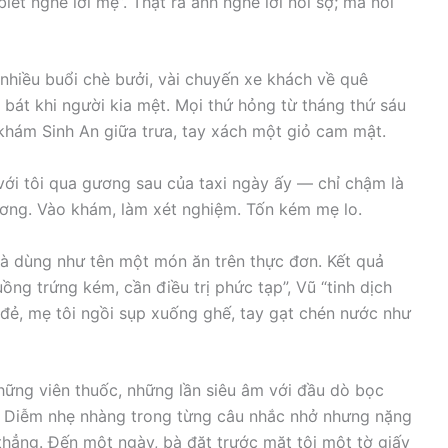
iết nghe lời mẹ”. Thật ra anh nghe lời nỗi sợ; mà nỗi
 nhiều buổi chè bưởi, vài chuyến xe khách về quê
a bát khi người kia mệt. Mọi thứ hỏng từ tháng thứ sáu
khám Sinh An giữa trưa, tay xách một giỏ cam mật.
với tôi qua gương sau của taxi ngày ấy — chỉ chậm là
ương. Vào khám, làm xét nghiệm. Tốn kém mẹ lo.
à dùng như tên một món ăn trên thực đơn. Kết quả
ồng trứng kém, cần điều trị phức tạp”, Vũ “tinh dịch
 đẻ, mẹ tôi ngồi sụp xuống ghế, tay gạt chén nước như
hững viên thuốc, những lần siêu âm với đầu dò bọc
Bà Diễm nhẹ nhàng trong từng câu nhắc nhở nhưng nặng
 thẳng. Đến một ngày, bà đặt trước mặt tôi một tờ giấy