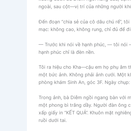
ngoài, sau cột—vị trí của những người kh
Đến đoạn “chia sẻ của cô dâu chú rể”, tô
mạc: không cao, không rung, chỉ đủ để đi
— Trước khi nói về hạnh phúc, — tôi nói —
hạnh phúc chỉ là đèn nền.
Tôi ra hiệu cho Kha—cậu em họ phụ âm th
một bức ảnh. Không phải ảnh cưới. Một kh
phòng khám Sinh An, góc 3F. Ngày chụp: s
Trong ảnh, bà Diễm ngồi ngang bàn với 
một phong bì trắng dầy. Người đàn ông cú
xấp giấy in “KẾT QUẢ”. Khuôn mặt nghiên
ruồi dưới tai.