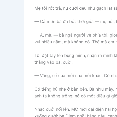
Mẹ tôi rót trà, nụ cười đều như gạch lát 
— Cảm ơn bà đã bớt thời giờ, — mẹ nói, 
— À, mà, — bà ngả người về phía tôi, giọ
vui nhiều năm, mà không có. Thế mà em nó
Tôi đặt tay lên bụng mình, nhận ra mình k
thẳng vào bà, cười:
— Vâng, số của mỗi nhà mỗi khác. Có nhà 
Có tiếng hú nhẹ ở bàn bên. Bà nhíu mày. N
anh ta không trống; nó có một điều gì g
Nhạc cưới nổi lên. MC mời đại diện hai họ
xuống dưới: bà Diễm ngồi hàng đầu, cạnh 