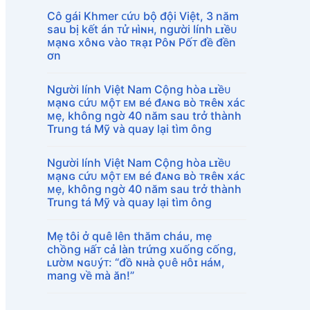
Cô gái Khmer ᴄứᴜ bộ đội Việt, 3 năm
sau bị kết án ᴛử ʜìɴʜ, người lính ʟɪềᴜ
ᴍạɴɢ xôɴɢ vào ᴛʀạɪ Pôɴ Pốᴛ đề đền
ơn
Người lính Việt Nam Cộng hòa ʟɪềᴜ
ᴍạɴɢ ᴄứᴜ ᴍộᴛ ᴇᴍ ʙé đᴀɴɢ ʙò ᴛʀêɴ xáᴄ
ᴍẹ, không ngờ 40 năm sau trở thành
Trung tá Mỹ và quay lại tìm ông
Người lính Việt Nam Cộng hòa ʟɪềᴜ
ᴍạɴɢ ᴄứᴜ ᴍộᴛ ᴇᴍ ʙé đᴀɴɢ ʙò ᴛʀêɴ xáᴄ
ᴍẹ, không ngờ 40 năm sau trở thành
Trung tá Mỹ và quay lại tìm ông
Mẹ tôi ở quê lên thăm cháu, mẹ
chồng ʜấᴛ cả làn trứng xuống cống,
ʟườᴍ ɴɢᴜýᴛ: “đồ ɴʜà ǫᴜê ʜôɪ ʜáᴍ,
mang về mà ăn!”