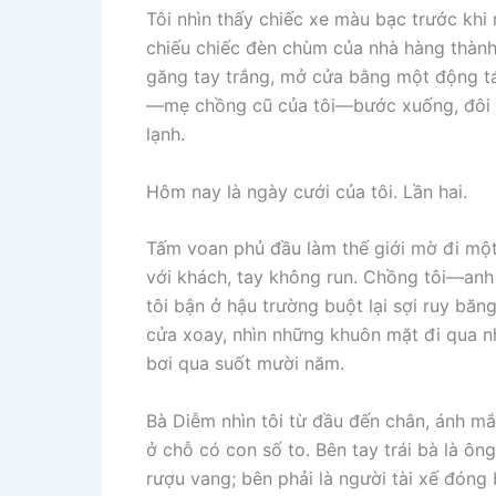
Tôi nhìn thấy chiếc xe màu bạc trước khi
chiếu chiếc đèn chùm của nhà hàng thành
găng tay trắng, mở cửa bằng một động tá
—mẹ chồng cũ của tôi—bước xuống, đôi g
lạnh.
Hôm nay là ngày cưới của tôi. Lần hai.
Tấm voan phủ đầu làm thế giới mờ đi một 
với khách, tay không run. Chồng tôi—an
tôi bận ở hậu trường buột lại sợi ruy bă
cửa xoay, nhìn những khuôn mặt đi qua n
bơi qua suốt mười năm.
Bà Diễm nhìn tôi từ đầu đến chân, ánh mắ
ở chỗ có con số to. Bên tay trái bà là ô
rượu vang; bên phải là người tài xế đóng