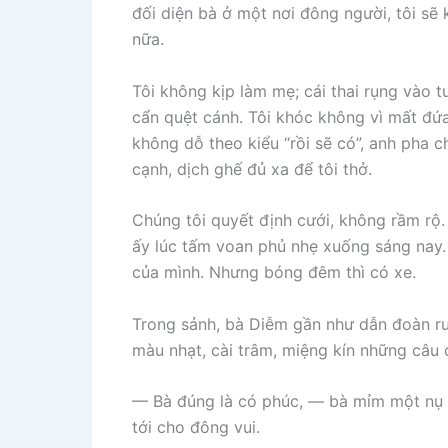
đối diện bà ở một nơi đông người, tôi sẽ
nữa.
Tôi không kịp làm mẹ; cái thai rụng vào 
cẩn quệt cánh. Tôi khóc không vì mất đứa
không dỗ theo kiểu “rồi sẽ có”, anh pha c
cạnh, dịch ghế đủ xa để tôi thở.
Chúng tôi quyết định cưới, không rầm rộ. 
ấy lúc tấm voan phủ nhẹ xuống sáng nay
của mình. Nhưng bóng đêm thì có xe.
Trong sảnh, bà Diễm gần như dẫn đoàn rư
màu nhạt, cài trâm, miệng kín những câu 
— Bà đúng là có phúc, — bà mỉm một nụ c
tới cho đông vui.