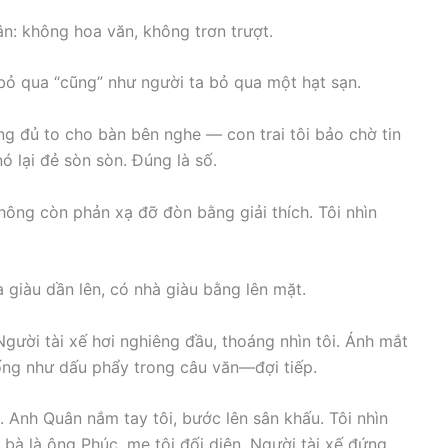
sân: không hoa văn, không trơn trượt.
bỏ qua “cũng” như người ta bỏ qua một hạt sạn.
ng đủ to cho bàn bên nghe — con trai tôi bảo chờ tin
 lại đẻ sòn sòn. Đúng là số.
hông còn phản xạ đỡ đòn bằng giải thích. Tôi nhìn
giàu dần lên, có nhà giàu bằng lên mặt.
gười tài xế hơi nghiêng đầu, thoáng nhìn tôi. Ánh mắt
iống như dấu phẩy trong câu văn—đợi tiếp.
. Anh Quân nắm tay tôi, bước lên sân khấu. Tôi nhìn
bà là ông Phúc, mẹ tôi đối diện. Người tài xế đứng