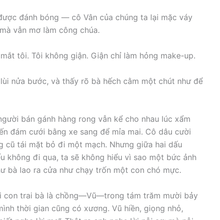
 được đánh bóng — cô Vân của chúng ta lại mặc váy
i mà vẫn mơ làm công chúa.
 mắt tôi. Tôi không giận. Giận chỉ làm hỏng make-up.
 lùi nửa bước, và thấy rõ bà hếch cằm một chút như để
người bán gánh hàng rong vẫn kể cho nhau lúc xẩm
 đến đám cưới bằng xe sang để mỉa mai. Cô dâu cười
 cũ tái mặt bỏ đi một mạch. Nhưng giữa hai dấu
 không đi qua, ta sẽ không hiểu vì sao một bức ảnh
hư bà lao ra cửa như chạy trốn một con chó mực.
gọi con trai bà là chồng—Vũ—trong tám trăm mười bảy
ình thời gian cũng có xương. Vũ hiền, giọng nhỏ,