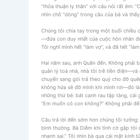
“thỏa thuận ly thân” với câu nói rất êm: “
nhìn chỗ “dòng” trong câu của bà và thấy 
Chúng tôi chia tay trong một buổi chiều c
—đứa con duy nhất của cuộc hôn nhân đó
Tôi nghĩ mình hết “làm vợ”, và đã hết “là
Hai năm sau, anh Quân đến. Không phải 
quản lý toà nhà, nhà tôi trễ tiền điện—v
chuyển sang gói trả theo quý cho đỡ quên
không hứa sẽ đỡ mình khi mình rơi—đó là
những thứ bé: bát canh rau tập tàng, cái 
“Em muốn có con không?” Không phải để đ
Câu trả lời đến sớm hơn chúng tôi tưởng:
bình thường. Bà Diễm khi tình cờ gặp tôi 
nhanh sai.” Tôi nhìn bà qua cái mặt kính 