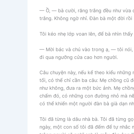
— Ồ, — bà cười, răng trắng đều như vừa
trắng. Không ngờ nhỉ. Đàn bà một đời rồ
Tôi kéo nhẹ lớp voan lên, để bà nhìn thấy
— Mời bác và chú vào trong ạ, — tôi nói,
đi qua ngưỡng cửa cao hơn người.
Câu chuyện này, nếu kể theo kiểu những 
tối, có thể chỉ cần ba câu: Mẹ chồng cũ
như không, đưa ra một bức ảnh. Mẹ chồng
chấm đó, có những con đường nhỏ mà nếu
có thể khiến một người đàn bà già dạn n
Tôi đã từng là dâu nhà bà. Tôi đã từng 
ngày, một con số tôi đã đếm để tự nhắc m