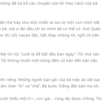
 không để bà kể câu chuyện của tôi theo cách của bà
tuần thứ bảy như một chiếc lá non bị một con chim bất
 bé, mà vì lần đầu tôi tin mình đã có thể có. Anh Quân
ho tôi cốc cacao đặc, bật nhạc không lời, ngồi im bên
Mẹ tôi nói “cưới là để bắt đầu ban ngày”. Tôi nhớ câu
. Tôi không muốn một bóng đêm cũ kéo đến bàn tiệc
ớc riêng. Những người bạn gái của bà mặc áo dài lụa
cảm thán “ôi” và “chà”. Bà bước thẳng đến bàn mẹ tôi.
ười thiếu một li—, con gái… cũng lấy được chồng. Tôi