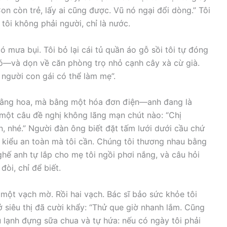
Con còn trẻ, lấy ai cũng được. Vũ nó ngại đổi dòng.” Tôi
tôi không phải người, chỉ là nước.
ó mưa bụi. Tôi bỏ lại cái tủ quần áo gỗ sồi tôi tự đóng
—và dọn về căn phòng trọ nhỏ cạnh cây xà cừ già.
m người con gái có thể làm mẹ”.
bằng hoa, mà bằng một hóa đơn điện—anh đang là
à một câu đề nghị không lãng mạn chút nào: “Chị
, nhé.” Người đàn ông biết đặt tấm lưới dưới cầu chứ
 kiểu an toàn mà tôi cần. Chúng tôi thương nhau bằng
ghế anh tự lắp cho mẹ tôi ngồi phơi nắng, và câu hỏi
òi, chỉ để biết.
 một vạch mờ. Rồi hai vạch. Bác sĩ bảo sức khỏe tôi
ở siêu thị đã cười khẩy: “Thử que giờ nhanh lắm. Cũng
tủ lạnh đựng sữa chua và tự hứa: nếu có ngày tôi phải