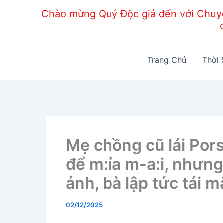
Nhảy
Chào mừng Quý Độc giả đến với Chuyện
tới
nội
dung
Trang Chủ
Thời 
Mẹ chồng cũ lái Por
để m:ỉa m-a:i, nhưng
ảnh, bà lập tức tái m
02/12/2025