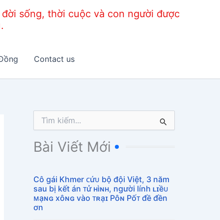
đời sống, thời cuộc và con người được
.
Đồng
Contact us
T
ì
m
Bài Viết Mới
k
i
ế
Cô gái Khmer ᴄứᴜ bộ đội Việt, 3 năm
m
sau bị kết án ᴛử ʜìɴʜ, người lính ʟɪềᴜ
:
ᴍạɴɢ xôɴɢ vào ᴛʀạɪ Pôɴ Pốᴛ đề đền
ơn