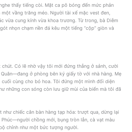
 nghe thấy tiếng còi. Mặt ca pô bóng đến mức phản
 một vầng trăng méo. Người tài xế mặc vest đen,
c vừa cung kính vừa khoa trương. Từ trong, bà Diễm
ót nhọn chạm nền đá kêu một tiếng “cộp” giòn và
chút. Có lẽ nhờ vậy tôi mới đứng thẳng ở sảnh, cười
h Quân—đang ở phòng bên ký giấy tờ với nhà hàng. Mẹ
ng cuối cùng cho bó hoa. Tôi đứng một mình đối diện
hư những con sóng còn lưu giữ mùi của biển mà tôi đã
t như chiếc cân bàn hàng tạp hóa: trượt qua, dừng lại
ng Phúc—người chồng mới, bụng tròn lẳn, cà vạt màu
 bộ chỉnh như một bức tượng người.