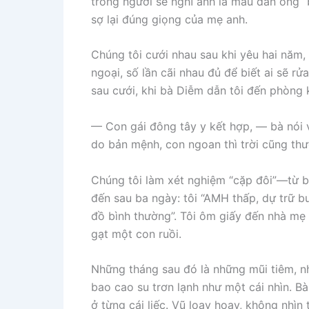
trông người sẽ nghĩ anh là mẫu đàn ông “b
sợ lại đúng giọng của mẹ anh.
Chúng tôi cưới nhau sau khi yêu hai năm,
ngoại, số lần cãi nhau đủ để biết ai sẽ rử
sau cưới, khi bà Diễm dẫn tôi đến phòng 
— Con gái đông tây y kết hợp, — bà nói 
do bản mệnh, con ngoan thì trời cũng th
Chúng tôi làm xét nghiệm “cặp đôi”—từ b
đến sau ba ngày: tôi “AMH thấp, dự trữ bu
đồ bình thường”. Tôi ôm giấy đến nhà mẹ
gạt một con ruồi.
Những tháng sau đó là những mũi tiêm, n
bao cao su trơn lạnh như một cái nhìn. 
ở từng cái liếc. Vũ loay hoay, không nhìn