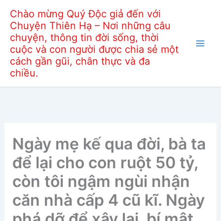
Nhảy
Chào mừng Quý Độc giả đến với
tới
Chuyện Thiên Hạ – Nơi những câu
nội
chuyện, thông tin đời sống, thời
dung
cuộc và con người được chia sẻ một
cách gần gũi, chân thực và đa
chiều.
Ngày mẹ kế qua đời, bà ta
để lại cho con ruột 50 tỷ,
còn tôi ngậm ngùi nhận
căn nhà cấp 4 cũ kĩ. Ngày
phá dỡ để xây lại, bí mật