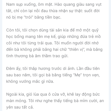
Nam sụp xuống, ôm mặt. Hào quang giàu sang vụt
tắt, chỉ còn lại nỗi đau thừa nhận sự thật: suốt đời
nó bị mẹ “trói” bằng tiền bạc.
Còn tôi, tôi chọn dùng tài sản kia để mở một quỹ
học bổng mang tên mẹ kế, giúp những đứa trẻ mồ
côi như tôi từng trải qua. Tôi muốn người đời nhớ
đến bà không phải bằng hai chữ “thiên vị”, mà bằng
tình thương bà âm thầm trao gửi.
Đêm ấy, tôi thắp hương trước di ảnh. Lần đầu tiên
sau bao năm, tôi gọi bà bằng tiếng “Mẹ” trọn vẹn,
không vướng mắc gì nữa.
Ngoài kia, gió lùa qua ô cửa vỡ, khẽ lay động bức
màn mỏng. Tôi như nghe thấy tiếng bà mỉm cười, an
yên sau tất cả.