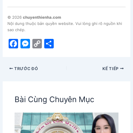
© 2026
chuyenthienha.com
Nội dung thuộc bản quyền website. Vui lòng ghi rõ nguồn khi
sao chép.
F
M
C
S
a
e
o
h
c
s
p
ar
TRƯỚC ĐÓ
KẾ TIẾP
e
s
y
e
b
e
Li
o
n
n
Bài Cùng Chuyên Mục
o
g
k
k
er