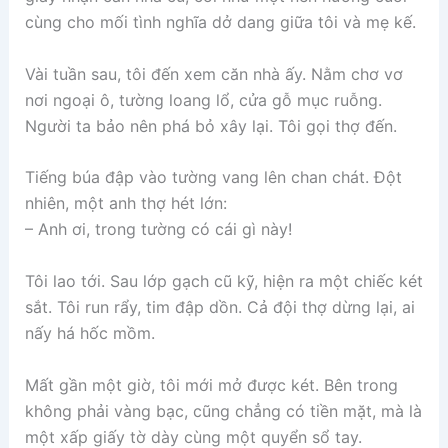
cùng cho mối tình nghĩa dở dang giữa tôi và mẹ kế.
Vài tuần sau, tôi đến xem căn nhà ấy. Nằm chơ vơ
nơi ngoại ô, tường loang lổ, cửa gỗ mục ruỗng.
Người ta bảo nên phá bỏ xây lại. Tôi gọi thợ đến.
Tiếng búa đập vào tường vang lên chan chát. Đột
nhiên, một anh thợ hét lớn:
– Anh ơi, trong tường có cái gì này!
Tôi lao tới. Sau lớp gạch cũ kỹ, hiện ra một chiếc két
sắt. Tôi run rẩy, tim đập dồn. Cả đội thợ dừng lại, ai
nấy há hốc mồm.
Mất gần một giờ, tôi mới mở được két. Bên trong
không phải vàng bạc, cũng chẳng có tiền mặt, mà là
một xấp giấy tờ dày cùng một quyển sổ tay.