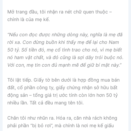
Mở trang đầu, tôi nhận ra nét chữ quen thuộc –
chính là của mẹ kế.
“Nếu con đọc được những dòng này, nghĩa là mẹ đã
rời xa. Con đừng buồn khi thấy mẹ để lại cho Nam
50 tỷ. Số tiền đó, mẹ cố tình trao cho nó, vì mẹ biết
nó ham vật chất, và đó cũng là sợi dây trói buộc nó.
Với con, mẹ tin con đủ mạnh mẽ để giữ bí mật này.”
Tôi lật tiếp. Giấy tờ bên dưới là hợp đồng mua bán
đất, cổ phần công ty, giấy chứng nhận sở hữu bất
động sản – tổng giá trị ước tính còn lớn hơn 50 tỷ
nhiều lần. Tất cả đều mang tên tôi.
Chân tôi như nhũn ra. Hóa ra, căn nhà rách không
phải phần “bị bỏ rơi”, mà chính là nơi mẹ kế giấu