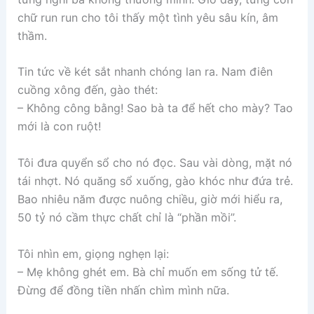
chữ run run cho tôi thấy một tình yêu sâu kín, âm
thầm.
Tin tức về két sắt nhanh chóng lan ra. Nam điên
cuồng xông đến, gào thét:
– Không công bằng! Sao bà ta để hết cho mày? Tao
mới là con ruột!
Tôi đưa quyển sổ cho nó đọc. Sau vài dòng, mặt nó
tái nhợt. Nó quăng sổ xuống, gào khóc như đứa trẻ.
Bao nhiêu năm được nuông chiều, giờ mới hiểu ra,
50 tỷ nó cầm thực chất chỉ là “phần mồi”.
Tôi nhìn em, giọng nghẹn lại:
– Mẹ không ghét em. Bà chỉ muốn em sống tử tế.
Đừng để đồng tiền nhấn chìm mình nữa.