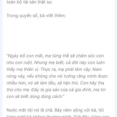
toàn bộ tài sản thật sự.
Trong quyển sổ, bà viết thêm:
“Ngày bố con mất, mẹ từng thề sẽ chăm sóc con
như con ruột. Nhưng mẹ biết, cả đời này con luôn
thấy mẹ thiên vị. Thực ra, mẹ phải làm vậy. Nam
nóng nảy, nếu không cho nó tưởng rằng mình được
nhiều hơn, nó sẽ làm liều, sẽ hận thù. Con hãy tha
thứ cho mẹ. Đây là gia sản của cả gia đình, mẹ tin
con sẽ biết dùng đúng cách.”
Nước mắt tôi rơi lã chã. Bảy năm sống với bà, tôi
từng nghĩ bà không thương mình. Giờ đây, từng con