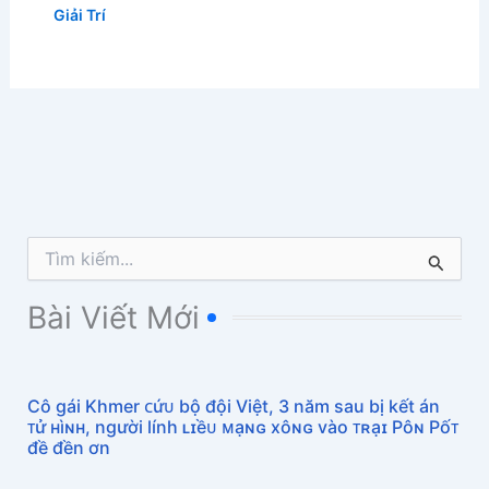
Giải Trí
T
ì
m
Bài Viết Mới
k
i
ế
m
Cô gái Khmer ᴄứᴜ bộ đội Việt, 3 năm sau bị kết án
:
ᴛử ʜìɴʜ, người lính ʟɪềᴜ ᴍạɴɢ xôɴɢ vào ᴛʀạɪ Pôɴ Pốᴛ
đề đền ơn