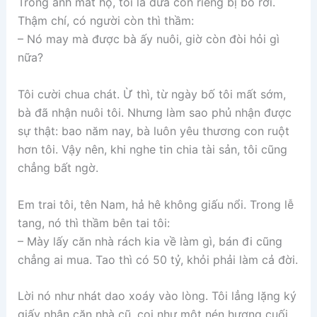
Trong ánh mắt họ, tôi là đứa con riêng bị bỏ rơi.
Thậm chí, có người còn thì thầm:
– Nó may mà được bà ấy nuôi, giờ còn đòi hỏi gì
nữa?
Tôi cười chua chát. Ừ thì, từ ngày bố tôi mất sớm,
bà đã nhận nuôi tôi. Nhưng làm sao phủ nhận được
sự thật: bao năm nay, bà luôn yêu thương con ruột
hơn tôi. Vậy nên, khi nghe tin chia tài sản, tôi cũng
chẳng bất ngờ.
Em trai tôi, tên Nam, hả hê không giấu nổi. Trong lễ
tang, nó thì thầm bên tai tôi:
– Mày lấy căn nhà rách kia về làm gì, bán đi cũng
chẳng ai mua. Tao thì có 50 tỷ, khỏi phải làm cả đời.
Lời nó như nhát dao xoáy vào lòng. Tôi lẳng lặng ký
giấy nhận căn nhà cũ, coi như một nén hương cuối