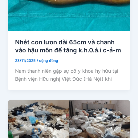
Nhét con lươn dài 65cm và chanh
vào hậu môn để tăng k.h.0.á.i c-ả-m
23/11/2025
/
cộng đồng
Nam thanh niên gặp sự cố y khoa hy hữu tại
Bệnh viện Hữu nghị Việt Đức (Hà Nội) khi