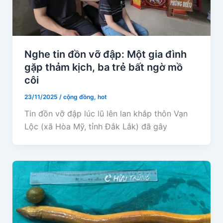
Nghe tin đồn vỡ đập: Một gia đình
gặp thảm kịch, ba trẻ bất ngờ mồ
côi
23/11/2025
/
cộng đồng
,
hot
Tin đồn vỡ đập lúc lũ lên lan khắp thôn Vạn
Lộc (xã Hòa Mỹ, tỉnh Đắk Lắk) đã gây