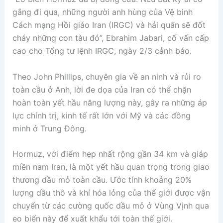
gắng đi qua, những người anh hùng của Vệ binh
Cách mạng Hồi giáo Iran (IRGC) và hải quân sẽ đốt
cháy những con tàu đó”, Ebrahim Jabari, cố vấn cấp
cao cho Tổng tư lệnh IRGC, ngày 2/3 cảnh báo.
Theo John Phillips, chuyên gia về an ninh và rủi ro
toàn cầu ở Anh, lời đe dọa của Iran có thể chặn
hoàn toàn yết hầu năng lượng này, gây ra những áp
lực chính trị, kinh tế rất lớn với Mỹ và các đồng
minh ở Trung Đông.
Hormuz, với điểm hẹp nhất rộng gần 34 km và giáp
miền nam Iran, là một yết hầu quan trọng trong giao
thương dầu mỏ toàn cầu. Ước tính khoảng 20%
lượng dầu thô và khí hóa lỏng của thế giới được vận
chuyển từ các cường quốc dầu mỏ ở Vùng Vịnh qua
eo biển này để xuất khẩu tới toàn thế giới.