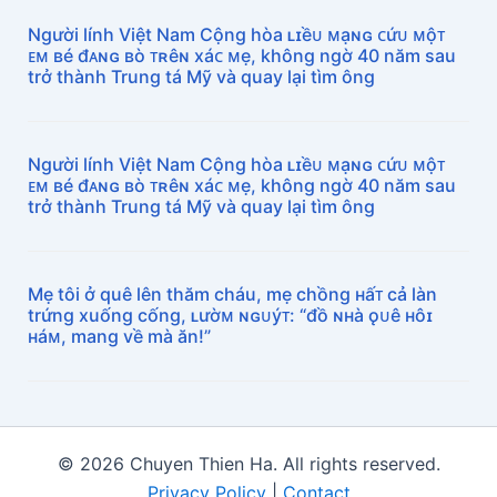
Người lính Việt Nam Cộng hòa ʟɪềᴜ ᴍạɴɢ ᴄứᴜ ᴍộᴛ
ᴇᴍ ʙé đᴀɴɢ ʙò ᴛʀêɴ xáᴄ ᴍẹ, không ngờ 40 năm sau
trở thành Trung tá Mỹ và quay lại tìm ông
Người lính Việt Nam Cộng hòa ʟɪềᴜ ᴍạɴɢ ᴄứᴜ ᴍộᴛ
ᴇᴍ ʙé đᴀɴɢ ʙò ᴛʀêɴ xáᴄ ᴍẹ, không ngờ 40 năm sau
trở thành Trung tá Mỹ và quay lại tìm ông
Mẹ tôi ở quê lên thăm cháu, mẹ chồng ʜấᴛ cả làn
trứng xuống cống, ʟườᴍ ɴɢᴜýᴛ: “đồ ɴʜà ǫᴜê ʜôɪ
ʜáᴍ, mang về mà ăn!”
© 2026 Chuyen Thien Ha. All rights reserved.
Privacy Policy
|
Contact