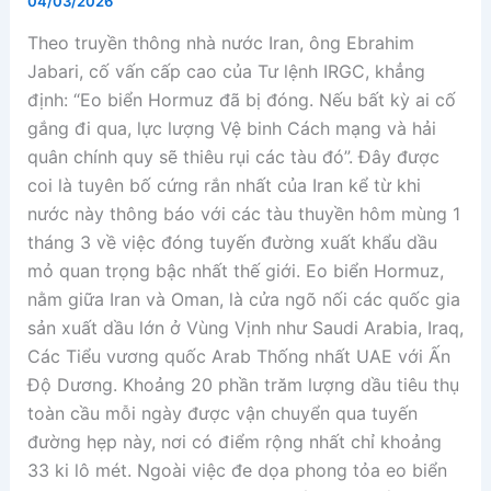
04/03/2026
Theo truyền thông nhà nước Iran, ông Ebrahim
Jabari, cố vấn cấp cao của Tư lệnh IRGC, khẳng
định: “Eo biển Hormuz đã bị đóng. Nếu bất kỳ ai cố
gắng đi qua, lực lượng Vệ binh Cách mạng và hải
quân chính quy sẽ thiêu rụi các tàu đó”. Đây được
coi là tuyên bố cứng rắn nhất của Iran kể từ khi
nước này thông báo với các tàu thuyền hôm mùng 1
tháng 3 về việc đóng tuyến đường xuất khẩu dầu
mỏ quan trọng bậc nhất thế giới. Eo biển Hormuz,
nằm giữa Iran và Oman, là cửa ngõ nối các quốc gia
sản xuất dầu lớn ở Vùng Vịnh như Saudi Arabia, Iraq,
Các Tiểu vương quốc Arab Thống nhất UAE với Ấn
Độ Dương. Khoảng 20 phần trăm lượng dầu tiêu thụ
toàn cầu mỗi ngày được vận chuyển qua tuyến
đường hẹp này, nơi có điểm rộng nhất chỉ khoảng
33 ki lô mét. Ngoài việc đe dọa phong tỏa eo biển