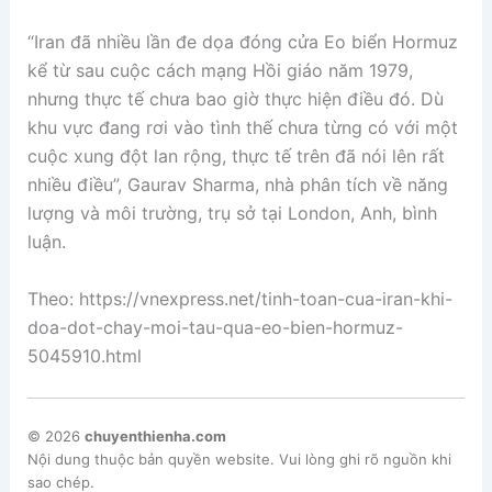
“Iran đã nhiều lần đe dọa đóng cửa Eo biển Hormuz
kể từ sau cuộc cách mạng Hồi giáo năm 1979,
nhưng thực tế chưa bao giờ thực hiện điều đó. Dù
khu vực đang rơi vào tình thế chưa từng có với một
cuộc xung đột lan rộng, thực tế trên đã nói lên rất
nhiều điều”, Gaurav Sharma, nhà phân tích về năng
lượng và môi trường, trụ sở tại London, Anh, bình
luận.
Theo: https://vnexpress.net/tinh-toan-cua-iran-khi-
doa-dot-chay-moi-tau-qua-eo-bien-hormuz-
5045910.html
© 2026
chuyenthienha.com
Nội dung thuộc bản quyền website. Vui lòng ghi rõ nguồn khi
sao chép.