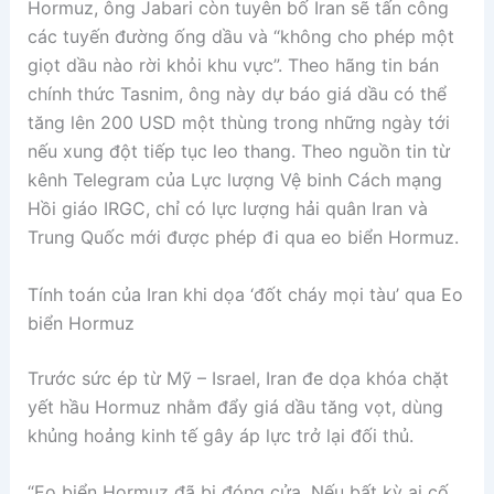
Hormuz, ông Jabari còn tuyên bố Iran sẽ tấn công
các tuyến đường ống dầu và “không cho phép một
giọt dầu nào rời khỏi khu vực”. Theo hãng tin bán
chính thức Tasnim, ông này dự báo giá dầu có thể
tăng lên 200 USD một thùng trong những ngày tới
nếu xung đột tiếp tục leo thang. Theo nguồn tin từ
kênh Telegram của Lực lượng Vệ binh Cách mạng
Hồi giáo IRGC, chỉ có lực lượng hải quân Iran và
Trung Quốc mới được phép đi qua eo biển Hormuz.
Tính toán của Iran khi dọa ‘đốt cháy mọi tàu’ qua Eo
biển Hormuz
Trước sức ép từ Mỹ – Israel, Iran đe dọa khóa chặt
yết hầu Hormuz nhằm đẩy giá dầu tăng vọt, dùng
khủng hoảng kinh tế gây áp lực trở lại đối thủ.
“Eo biển Hormuz đã bị đóng cửa. Nếu bất kỳ ai cố