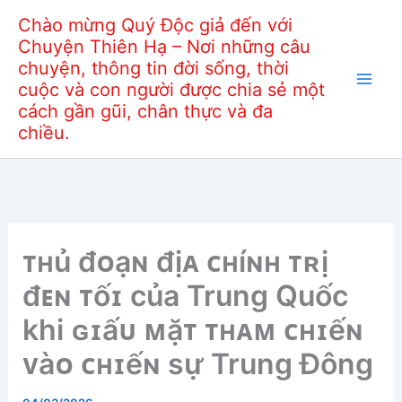
Nhảy
Chào mừng Quý Độc giả đến với
tới
Chuyện Thiên Hạ – Nơi những câu
nội
chuyện, thông tin đời sống, thời
dung
cuộc và con người được chia sẻ một
cách gần gũi, chân thực và đa
chiều.
ᴛʜủ đᴏạɴ địᴀ ᴄʜíɴʜ ᴛʀị
đᴇɴ ᴛốɪ của Trung Quốc
khi ɢɪấᴜ ᴍặᴛ ᴛʜᴀᴍ ᴄʜɪếɴ
ᴠàᴏ ᴄʜɪếɴ sự Trung Đông