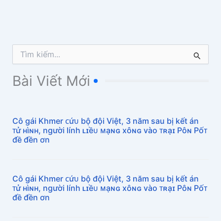
T
ì
m
Bài Viết Mới
k
i
ế
m
Cô gái Khmer ᴄứᴜ bộ đội Việt, 3 năm sau bị kết án
:
ᴛử ʜìɴʜ, người lính ʟɪềᴜ ᴍạɴɢ xôɴɢ vào ᴛʀạɪ Pôɴ Pốᴛ
đề đền ơn
Cô gái Khmer ᴄứᴜ bộ đội Việt, 3 năm sau bị kết án
ᴛử ʜìɴʜ, người lính ʟɪềᴜ ᴍạɴɢ xôɴɢ vào ᴛʀạɪ Pôɴ Pốᴛ
đề đền ơn