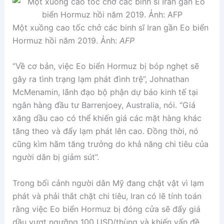
Một xuồng cao tốc chở các binh sĩ Iran gần Eo biển
Hormuz hồi năm 2019. Ảnh:
AFP
“Về cơ bản, việc Eo biển Hormuz bị bóp nghẹt sẽ
gây ra tình trạng lạm phát đình trệ”, Johnathan
McMenamin, lãnh đạo bộ phận dự báo kinh tế tại
ngân hàng đầu tư Barrenjoey, Australia, nói. “Giá
xăng dầu cao có thể khiến giá các mặt hàng khác
tăng theo và đẩy lạm phát lên cao. Đồng thời, nó
cũng kìm hãm tăng trưởng do khả năng chi tiêu của
người dân bị giảm sút”.
Trong bối cảnh người dân Mỹ đang chật vật vì lạm
phát và phải thắt chặt chi tiêu, Iran có lẽ tính toán
rằng việc Eo biển Hormuz bị đóng cửa sẽ đẩy giá
dầu vượt ngưỡng 100 USD/thùng và khiến vấn đề